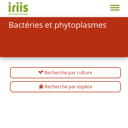
Aller
au
Toggle
contenu
menu
Bactéries et phytoplasmes
principal
Recherche par culture
Recherche par espèce