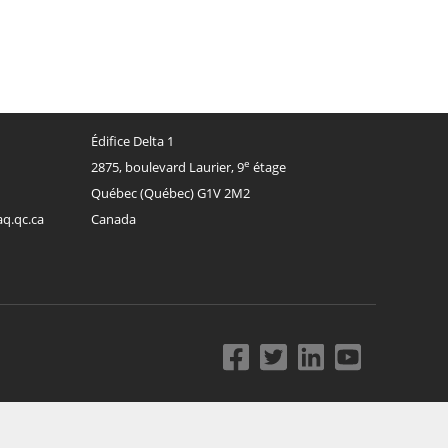
Édifice Delta 1
e
2875, boulevard Laurier, 9
étage
Québec
(
Québec
)
G1V 2M2
aq.qc.ca
Canada