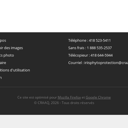
pos
Téléphone :
418 523-5411
ir des images
Sans frais :
1 888 535-2537
ts photo
Télécopieur :
418 644-5944
aire
Courriel :
iriisphytoprotection@cra
ions d'utilisation
n
Ce site est optimisé pour
Mozilla Firefox
et
Google Chrome
©
CRAAQ
,
2026
Tous droits réservés