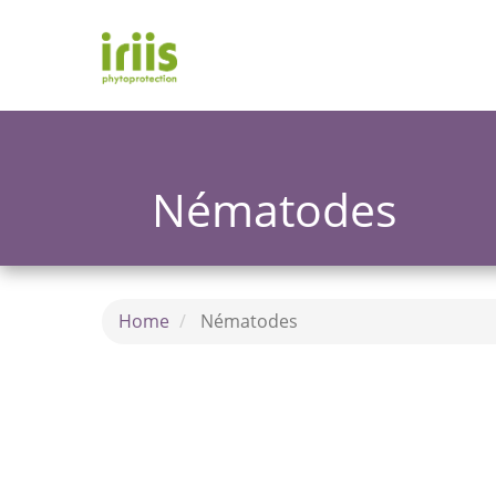
Skip
to
main
content
Toggle
menu
Nématodes
Home
Nématodes