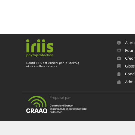
À pro
Fourn
Crédi
L’outil
IRIIS
est enrichi par le
MAPAQ
Gloss
et ses collaborateurs
Condit
Admi
Propulsé par