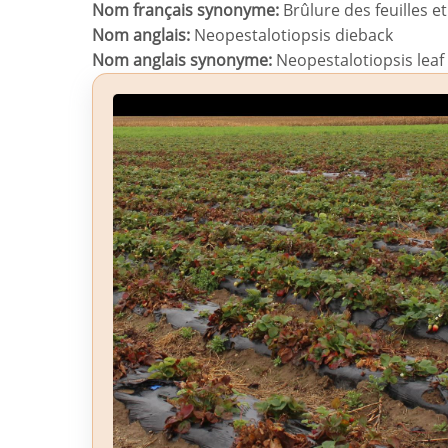
Nom français synonyme:
Brûlure des feuilles e
c
Nom anglais:
Neopestalotiopsis dieback
i
Nom anglais synonyme:
Neopestalotiopsis leaf 
p
a
l
iopsis spp.