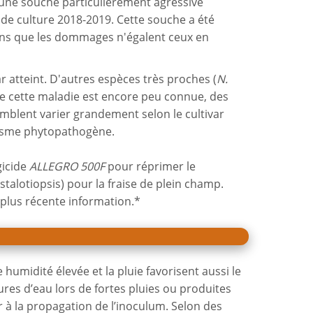
 une souche particulièrement agressive
de culture 2018-2019. Cette souche a été
sans que les dommages n'égalent ceux en
r atteint. D'autres espèces très proches (
N.
e cette maladie est encore peu connue, des
mblent varier grandement selon le cultivar
nisme phytopathogène.
gicide
ALLEGRO 500F
pour réprimer le
talotiopsis) pour la fraise de plein champ.
 plus récente information.*
humidité élevée et la pluie favorisent aussi le
res d’eau lors de fortes pluies ou produites
er à la propagation de l’inoculum.
Selon des