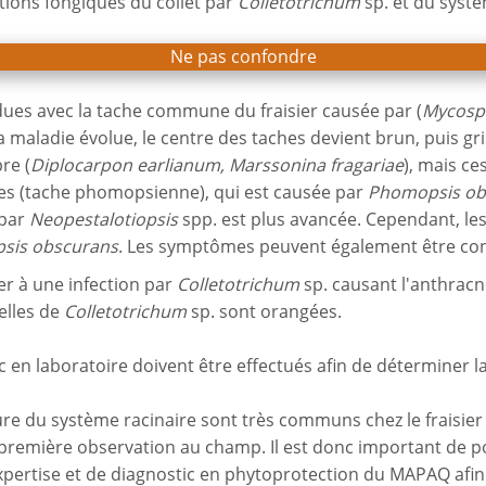
tions fongiques du collet par
Colletotrichum
sp. et du syst
Ne pas confondre
dues avec la tache commune du fraisier causée par (
Mycosph
maladie évolue, le centre des taches devient brun, puis g
re (
Diplocarpon earlianum, Marssonina fragariae
), mais ce
les (tache phomopsienne), qui est causée par
Phomopsis ob
 par
Neopestalotiopsis
spp. est plus avancée. Cependant, les
sis obscurans
. Les symptômes peuvent également être co
r à une infection par
Colletotrichum
sp. causant l'anthrac
elles de
Colletotrichum
sp. sont orangées.
ic en laboratoire doivent être effectués afin de déterminer 
re du système racinaire sont très communs chez le fraisier 
 première observation au champ. Il est donc important de po
pertise et de diagnostic en phytoprotection du MAPAQ afin d