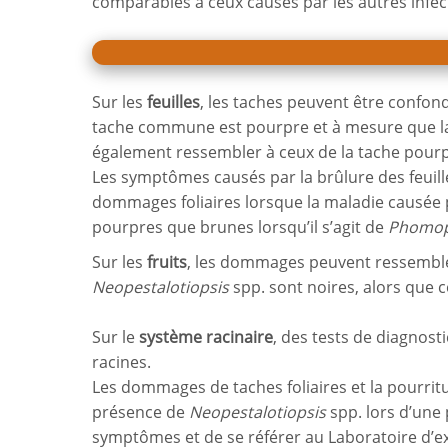
comparables à ceux causés par les autres infec
Sur les
feuilles
, les taches peuvent être confon
tache commune est pourpre et à mesure que la 
également ressembler à ceux de la tache pourp
Les symptômes causés par la brûlure des feuil
dommages foliaires lorsque la maladie causée
pourpres que brunes lorsqu’il s’agit de
Phomop
Sur les
fruits
, les dommages peuvent ressemble
Neopestalotiopsis
spp. sont noires, alors que c
Sur le
système racinaire
, des tests de diagnost
racines.
Les dommages de taches foliaires et la pourritu
présence de
Neopestalotiopsis
spp. lors d’une
symptômes et de se référer au Laboratoire d’ex