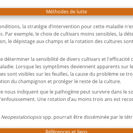
Méthodes de lutte
tions, la stratégie d’intervention pour cette maladie n'est
 Par exemple, le choix de cultivars moins sensibles, la dét
tion, le dépistage aux champs et la rotation des cultures so
de déterminer la sensibilité de divers cultivars et l'efficaci
aladie. Lorsque les symptômes deviennent apparents sur les
es sont visibles sur les feuilles, la cause du problème se t
ation du champignon et protéger le reste de la culture.
de nous indiquent que le pathogène peut survivre dans le so
t l’enfouissement. Une rotation d’au moins trois ans est r
e
Neopestalotiopsis
spp. pourrait être disséminée par le tét
Références et liens