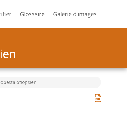
ifier
Glossaire
Galerie d'images
ien
eopestalotiopsien