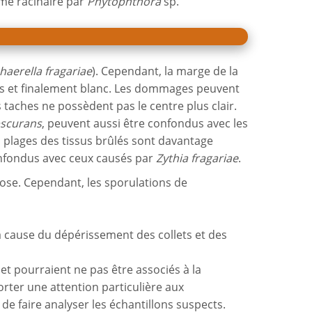
ème racinaire par
Phytophthora
sp.
aerella fragariae
). Cependant, la marge de la
ris et finalement blanc. Les dommages peuvent
s taches ne possèdent pas le centre plus clair.
scurans
, peuvent aussi être confondus avec les
 plages des tissus brûlés sont davantage
nfondus avec ceux causés par
Zythia fragariae
.
nose
. Cependant, les sporulations de
la cause du dépérissement des collets et des
et pourraient ne pas être associés à la
rter une attention particulière aux
e faire analyser les échantillons suspects.