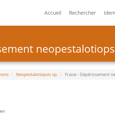
Accueil
Rechercher
Ident
ssement neopestalotiops
nons
Neopestalotiopsis sp.
Fraise - Dépérissement n
ien