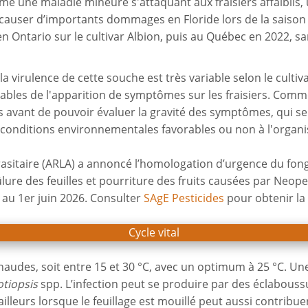
e une maladie mineure s'attaquant aux fraisiers affaiblis,
 causer d’importants dommages en Floride lors de la saison 
 Ontario sur le cultivar Albion, puis au Québec en 2022, 
virulence de cette souche est très variable selon le cultiva
ables de l'apparition de symptômes sur les fraisiers. Comm
s avant de pouvoir évaluer la gravité des symptômes, qui se
s conditions environnementales favorables ou non à l'orga
arasitaire (ARLA) a annoncé l’homologation d’urgence du fon
lure des feuilles et pourriture des fruits causées par Neopes
 au 1er juin 2026. Consulter
SAgE Pesticides
pour obtenir la
Cycle vital
audes, soit entre 15 et 30 °C, avec un optimum à 25 °C. Une 
tiopsis
spp. L’infection peut se produire par des éclaboussu
ailleurs lorsque le feuillage est mouillé peut aussi contribu