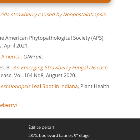
Florida strawberry caused by Neopestalotiopsis
 The American Phytopathological Society (APS)
,
 April 2021.
h America
,
ONFruit.
s, B.,
An Emerging Strawberry Fungal Disease
isease, Vol. 104 No8, August 2020.
estalotiopsis
Leaf Spot in Indiana
, Plant Health
awberry/
Édifice Delta 1
e
2875, boulevard Laurier, 9
étage