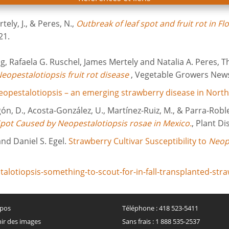
rtely, J., & Peres, N.,
Outbreak of leaf spot and fruit rot in 
21.
ang, Rafaela G. Ruschel, James Mertely and Natalia A. Peres,
opestalotiopsis fruit rot disease
, Vegetable Growers News,
Neopestalotiopsis – an emerging strawberry disease in Nort
agón, D., Acosta-González, U., Martínez-Ruiz, M., & Parra-Roble
Spot Caused by Neopestalotiopsis rosae in Mexico.
, Plant D
nd Daniel S. Egel.
Strawberry Cultivar Susceptibility to
Neop
talotiopsis-something-to-scout-for-in-fall-transplanted-str
pos
Téléphone :
418 523-5411
ir des images
Sans frais :
1 888 535-2537