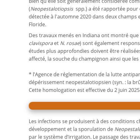
Bien qu'elle soit généralement considérée comm
(
Neopestalotiopsis
spp.) a été rapportée pour
détectée à l'automne 2020 dans deux champs en
Floride.
Des travaux menés en Indiana ont montré que la 
clavispora
et
N. rosae
) sont également respons
études plus approfondies doivent être réalisée
affecté, la souche du champignon ainsi que le
* l’Agence de réglementation de la lutte antip
dépérissement neopestalotiopsien (syn. : la brû
Cette homologation est effective du 2 juin 2025
Les infections se produisent à des conditions ch
développement et la sporulation de
Neopestalo
par le système d’irrigation. Le passage des trav