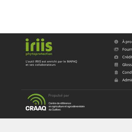
À pro
Fourn
Crédi
L’outil
IRIIS
est enrichi par le
MAPAQ
Gloss
et ses collaborateurs
Condit
Admi
Propulsé par