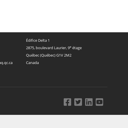
Édifice Delta 1
e
2875, boulevard Laurier, 9
étage
Québec
(
Québec
)
G1V 2M2
aq.qc.ca
Canada