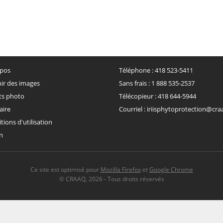
pos
Téléphone :
418 523-5411
ir des images
Sans frais :
1 888 535-2537
ts photo
Télécopieur :
418 644-5944
aire
Courriel :
iriisphytoprotection@cra
ions d'utilisation
n
Ce site est optimisé pour
Mozilla Firefox
et
Google Chrome
©
CRAAQ
,
2026
Tous droits réservés